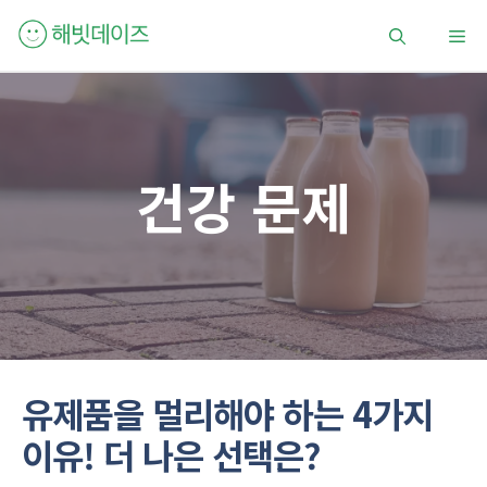
컨
메
텐
츠
로
뉴
건
너
뛰
건강 문제
기
유제품을 멀리해야 하는 4가지
이유! 더 나은 선택은?