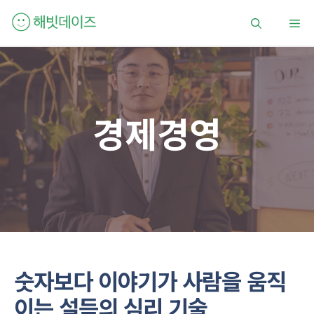
컨
메
텐
츠
로
뉴
건
너
뛰
경제경영
기
숫자보다 이야기가 사람을 움직
이는 설득의 심리 기술