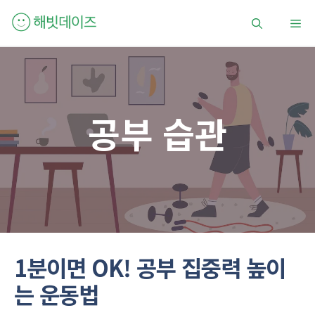
컨
메
텐
츠
로
뉴
건
너
뛰
공부 습관
기
1분이면 OK! 공부 집중력 높이
는 운동법