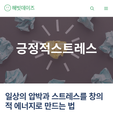
컨
메
텐
츠
로
뉴
건
너
뛰
긍정적스트레스
기
일상의 압박과 스트레스를 창의
적 에너지로 만드는 법