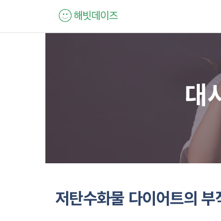
컨
텐
츠
로
건
너
대
뛰
기
저탄수화물 다이어트의 부작