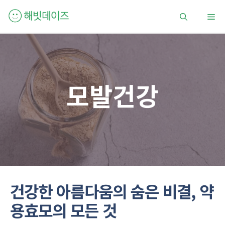
컨
메
텐
츠
로
뉴
건
너
뛰
모발건강
기
건강한 아름다움의 숨은 비결, 약
용효모의 모든 것