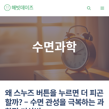
컨
메
텐
츠
로
뉴
건
너
뛰
수면과학
기
왜 스누즈 버튼을 누르면 더 피곤
할까? – 수면 관성을 극복하는 과