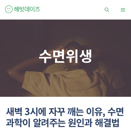
컨
메
텐
츠
로
뉴
건
너
뛰
수면위생
기
새벽 3시에 자꾸 깨는 이유, 수면
과학이 알려주는 원인과 해결법