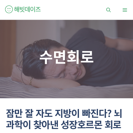
컨
메
텐
츠
로
뉴
건
너
뛰
수면회로
기
잠만 잘 자도 지방이 빠진다? 뇌
과학이 찾아낸 성장호르몬 회로