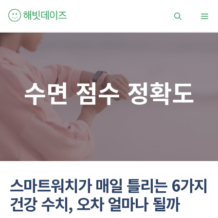
컨
메
텐
츠
로
뉴
건
너
뛰
수면 점수 정확도
기
스마트워치가 매일 틀리는 6가지
건강 수치, 오차 얼마나 될까