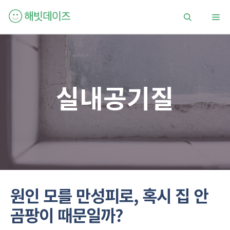
컨
메
텐
츠
로
뉴
건
너
뛰
실내공기질
기
원인 모를 만성피로, 혹시 집 안
곰팡이 때문일까?