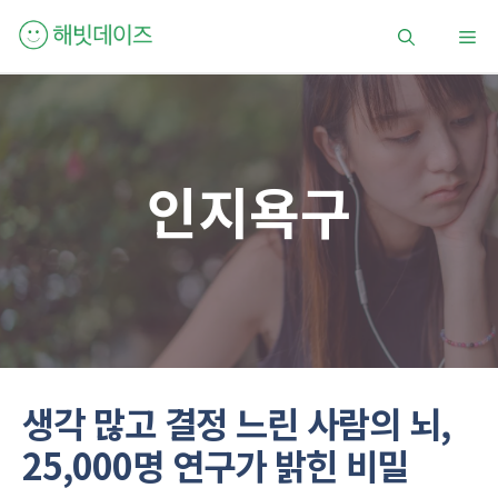
컨
메
텐
츠
로
뉴
건
너
뛰
인지욕구
기
생각 많고 결정 느린 사람의 뇌,
25,000명 연구가 밝힌 비밀