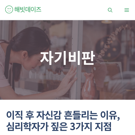
컨
메
텐
츠
로
뉴
건
너
뛰
자기비판
기
이직 후 자신감 흔들리는 이유,
심리학자가 짚은 3가지 지점