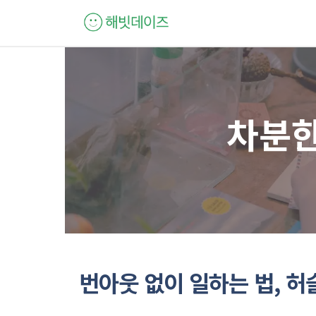
컨
텐
츠
로
건
너
차분한
뛰
기
번아웃 없이 일하는 법, 허