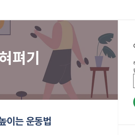
혀펴기
 높이는 운동법