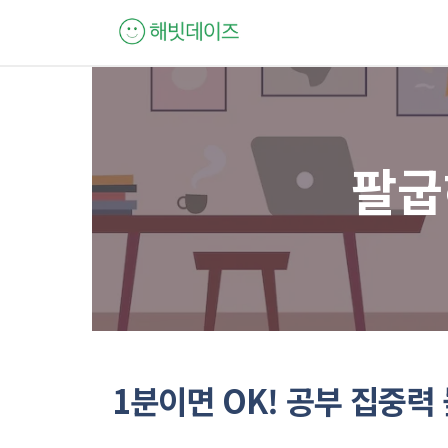
컨
텐
츠
로
건
너
팔굽
뛰
기
1분이면 OK! 공부 집중력