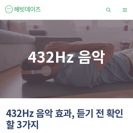
컨
메
텐
츠
로
뉴
건
너
뛰
432Hz 음악
기
432Hz 음악 효과, 듣기 전 확인
할 3가지