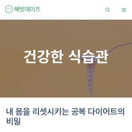
컨
메
텐
츠
로
뉴
건
너
뛰
건강한 식습관
기
내 몸을 리셋시키는 공복 다이어트의
비밀