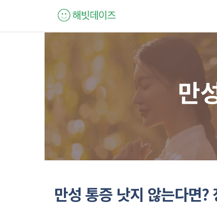
컨
텐
츠
로
건
너
만성
뛰
기
만성 통증 낫지 않는다면? 