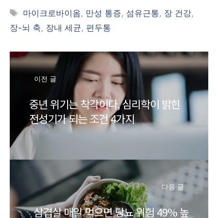
태
마이크로바이옴
,
만성 통증
,
섬유근통
,
장 건강
,
그
장-뇌 축
,
장내 세균
,
편두통
이전 글
중년 위기는 착각이다, 심리학이 밝힌
전성기가 되는 조건 4가지
다음 글
삼겹살 매일 먹으면 당뇨 위험 49% 높