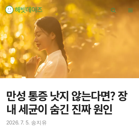
컨
메
텐
츠
로
뉴
건
너
뛰
기
만성 통증 낫지 않는다면? 장
내 세균이 숨긴 진짜 원인
2026. 7. 5.
송지유