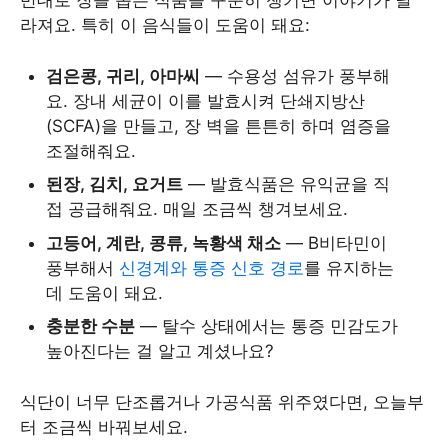
반대로 장을 돕는 식품을 꾸준히 챙기면 이야기가 달
라져요. 특히 이 음식들이 도움이 돼요:
검은콩, 귀리, 아마씨
— 수용성 섬유가 풍부해
요. 장내 세균이 이를 발효시켜 단쇄지방산
(SCFA)을 만들고, 장 벽을 튼튼히 하며 염증을
조절해줘요.
된장, 김치, 요거트
— 발효식품은 유익균을 직
접 공급해줘요. 매일 조금씩 챙겨보세요.
고등어, 계란, 콩류, 녹황색 채소
— B비타민이
풍부해서
신경계와 통증 신호 경로
를 유지하는
데 도움이 돼요.
충분한 수분
— 탈수 상태에서는 통증 민감도가
높아진다는 걸 알고 계셨나요?
식단이 너무 단조롭거나 가공식품 위주였다면, 오늘부
터 조금씩 바꿔보세요.