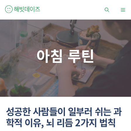
컨
메
텐
츠
로
뉴
건
너
뛰
아침 루틴
기
성공한 사람들이 일부러 쉬는 과
학적 이유, 뇌 리듬 2가지 법칙