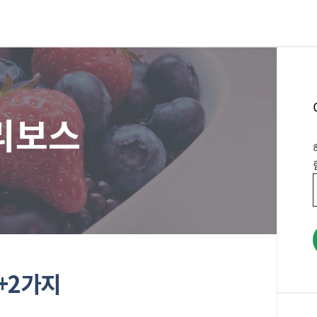
리보스
+2가지