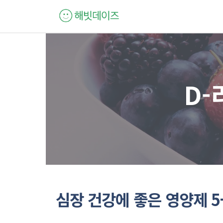
컨
텐
츠
로
건
너
D-
뛰
기
심장 건강에 좋은 영양제 5