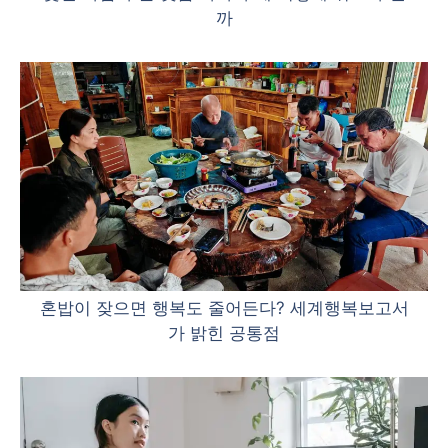
까
혼밥이 잦으면 행복도 줄어든다? 세계행복보고서
가 밝힌 공통점