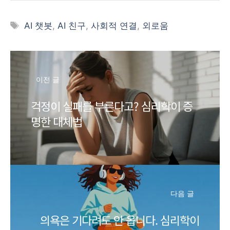
태
AI 챗봇
,
AI 친구
,
사회적 연결
,
외로움
그
이전 글
걱정이 실패를 부른다고? 심리학이 증
명한 대체법
다음 글
의욕은 기다려도 안 옵니다. 심리학이