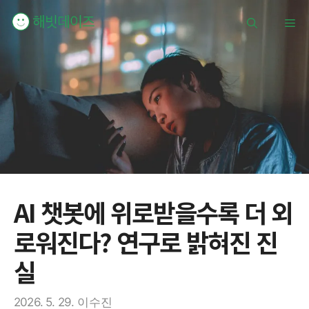
컨
메
텐
츠
로
뉴
건
너
뛰
기
AI 챗봇에 위로받을수록 더 외
로워진다? 연구로 밝혀진 진
실
2026. 5. 29.
이수진