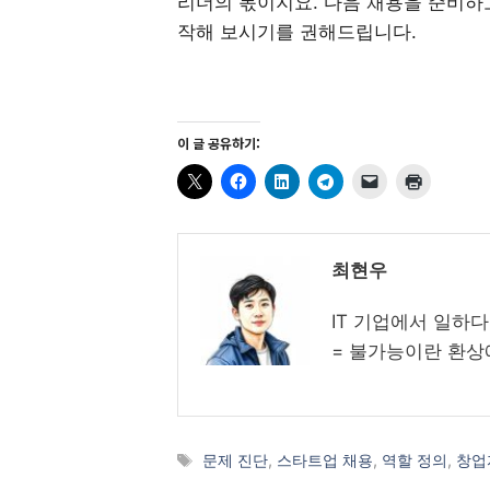
리더의 몫이지요. 다음 채용을 준비하
작해 보시기를 권해드립니다.
이 글 공유하기:
최현우
IT 기업에서 일하
= 불가능이란 환상
태
문제 진단
,
스타트업 채용
,
역할 정의
,
창업
그