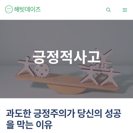
컨
메
텐
츠
로
뉴
건
너
뛰
긍정적사고
기
과도한 긍정주의가 당신의 성공
을 막는 이유