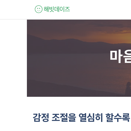
컨
텐
츠
로
건
너
마
뛰
기
감정 조절을 열심히 할수록