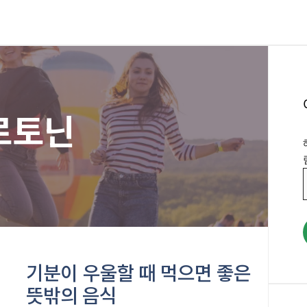
로토닌
기분이 우울할 때 먹으면 좋은
뜻밖의 음식