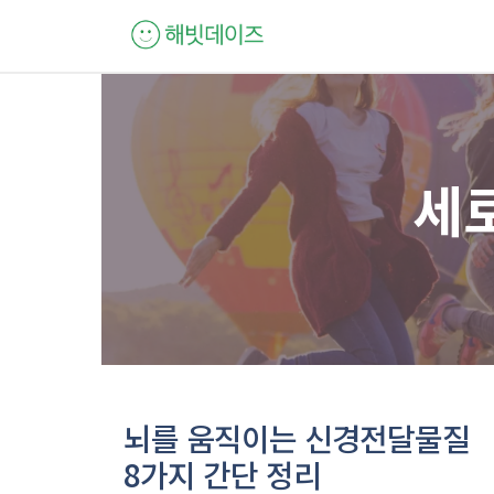
컨
텐
츠
로
건
너
세
뛰
기
뇌를 움직이는 신경전달물질
8가지 간단 정리