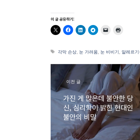
이 글 공유하기:
태
각막 손상
,
눈 가려움
,
눈 비비기
,
알레르기
그
이전 글
가진 게 많은데 불안한 당
신, 심리학이 밝힌 현대인
불안의 비밀