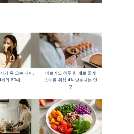
자기 훅 오는 나이,
아보카도 하루 한 개로 콜레
4세와 60대
스테롤 위험 4% 낮춘다는 연
구