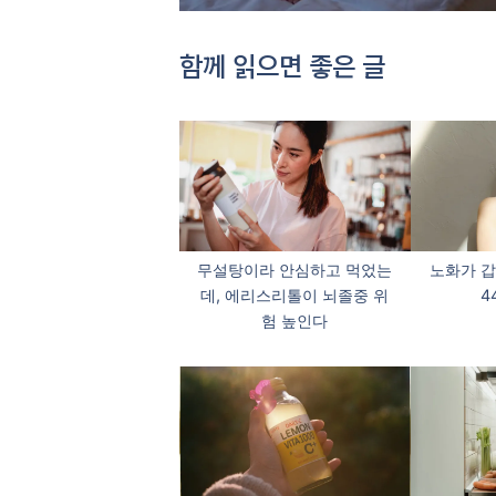
함께 읽으면 좋은 글
무설탕이라 안심하고 먹었는
노화가 갑
데, 에리스리톨이 뇌졸중 위
4
험 높인다