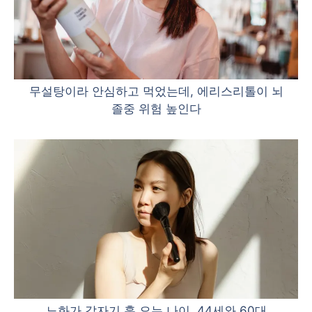
무설탕이라 안심하고 먹었는데, 에리스리톨이 뇌
졸중 위험 높인다
노화가 갑자기 훅 오는 나이, 44세와 60대