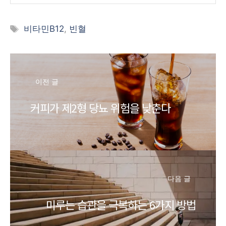
태
비타민B12
,
빈혈
그
이전 글
커피가 제2형 당뇨 위험을 낮춘다
다음 글
미루는 습관을 극복하는 6가지 방법