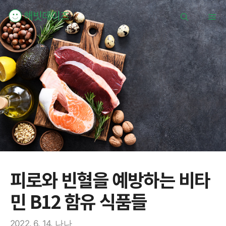
컨
메
텐
츠
로
뉴
건
너
뛰
기
피로와 빈혈을 예방하는 비타
민 B12 함유 식품들
2022. 6. 14.
나나