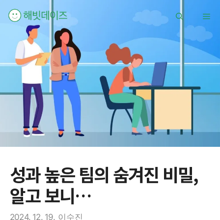
컨
메
텐
츠
로
뉴
건
너
뛰
기
성과 높은 팀의 숨겨진 비밀,
알고 보니…
2024. 12. 19.
이수진