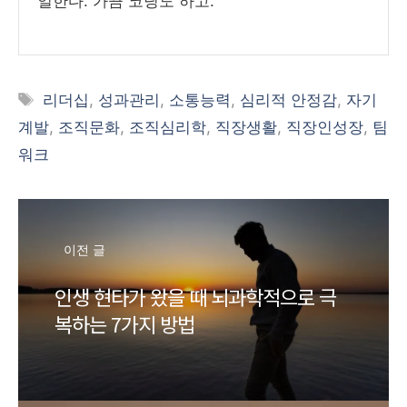
일한다. 가끔 코딩도 하고.
태
리더십
,
성과관리
,
소통능력
,
심리적 안정감
,
자기
그
계발
,
조직문화
,
조직심리학
,
직장생활
,
직장인성장
,
팀
워크
이전 글
인생 현타가 왔을 때 뇌과학적으로 극
복하는 7가지 방법