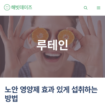
컨
메
텐
츠
로
뉴
건
너
뛰
루테인
기
노안 영양제 효과 있게 섭취하는
방법