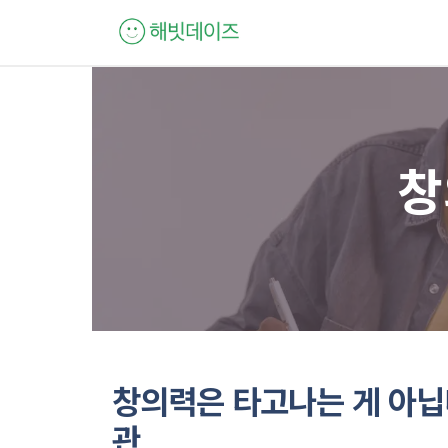
컨
텐
츠
로
건
너
창
뛰
기
창의력은 타고나는 게 아닙
관