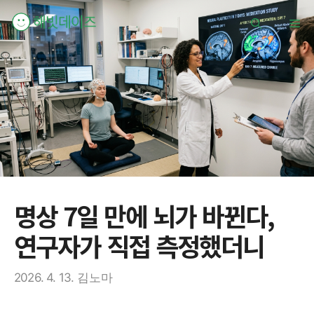
컨
메
텐
츠
로
뉴
건
너
뛰
기
명상 7일 만에 뇌가 바뀐다,
연구자가 직접 측정했더니
2026. 4. 13.
김노마