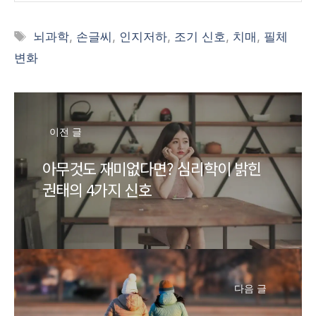
태
뇌과학
,
손글씨
,
인지저하
,
조기 신호
,
치매
,
필체
그
변화
이전 글
아무것도 재미없다면? 심리학이 밝힌
권태의 4가지 신호
다음 글