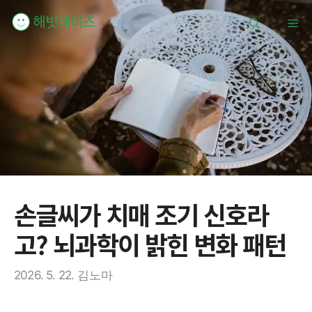
컨
메
텐
츠
로
뉴
건
너
뛰
기
손글씨가 치매 조기 신호라
고? 뇌과학이 밝힌 변화 패턴
2026. 5. 22.
김노마