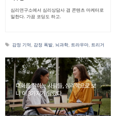
심리연구소에서 심리상담사 겸 콘텐츠 마케터로
일한다. 가끔 코딩도 하고.
태
감정 기억
,
감정 폭발
,
뇌과학
,
트라우마
,
트리거
그
이전 글
대화를 잘하는 사람들, 심리학으로 보
니 이 3가지가 달랐다