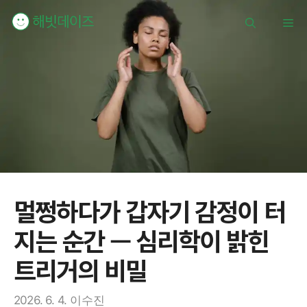
컨
메
텐
츠
로
뉴
건
너
뛰
기
멀쩡하다가 갑자기 감정이 터
지는 순간 — 심리학이 밝힌
트리거의 비밀
2026. 6. 4.
이수진