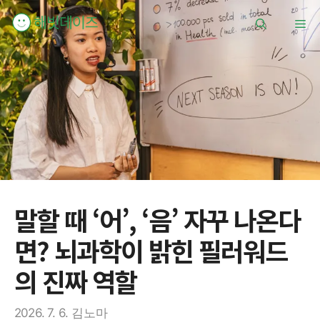
컨
메
텐
츠
로
뉴
건
너
뛰
기
말할 때 ‘어’, ‘음’ 자꾸 나온다
면? 뇌과학이 밝힌 필러워드
의 진짜 역할
2026. 7. 6.
김노마