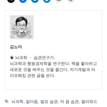
김노마
🧠 뇌과학 ・ 습관연구가.
뇌과학과 행동경제학을 연구한다. 책을 좋아하고
새로운 것을 배우는 것을 즐긴다. 자기계발과 라
이프해킹 관련 글을 쓴다.
태
뇌과학
,
말더듬
,
발표 습관
,
어 음 습관
,
필러워드
그