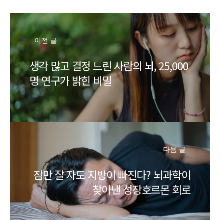
이전 글
생각 많고 결정 느린 사람의 뇌, 25,000
명 연구가 밝힌 비밀
다음 글
잠만 잘 자도 지방이 빠진다? 뇌과학이
찾아낸 성장호르몬 회로