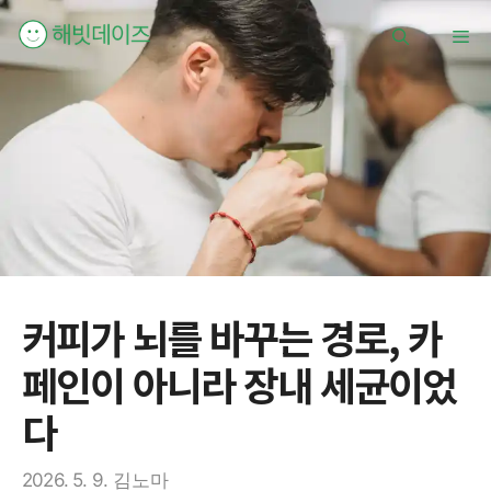
컨
메
텐
츠
로
뉴
건
너
뛰
기
커피가 뇌를 바꾸는 경로, 카
페인이 아니라 장내 세균이었
다
2026. 5. 9.
김노마