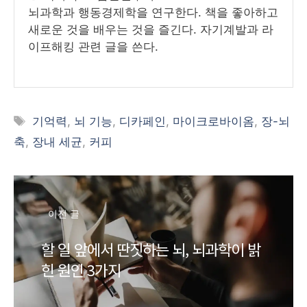
뇌과학과 행동경제학을 연구한다. 책을 좋아하고
새로운 것을 배우는 것을 즐긴다. 자기계발과 라
이프해킹 관련 글을 쓴다.
태
기억력
,
뇌 기능
,
디카페인
,
마이크로바이옴
,
장-뇌
그
축
,
장내 세균
,
커피
이전 글
할 일 앞에서 딴짓하는 뇌, 뇌과학이 밝
힌 원인 3가지