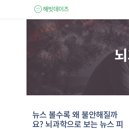
컨
텐
츠
로
건
너
뇌
뛰
기
뉴스 볼수록 왜 불안해질까
요? 뇌과학으로 보는 뉴스 피