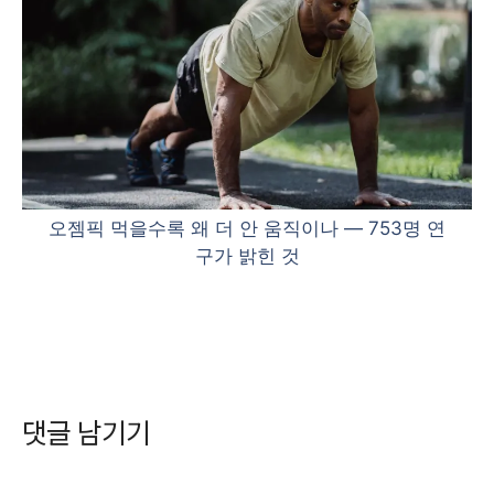
오젬픽 먹을수록 왜 더 안 움직이나 — 753명 연
구가 밝힌 것
댓글 남기기