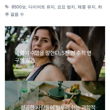
태
8500보
,
다이어트 유지
,
요요 방지
,
체중 유지
,
하
그
루 걸음 수
이전 글
악력이 수명을 말한다, 5천 명 추적 연
구의 발견
다음 글
성공한 사람들이 일부러 쉬는 과학적