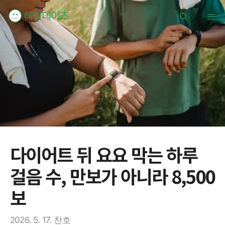
컨
메
텐
츠
로
뉴
건
너
뛰
기
다이어트 뒤 요요 막는 하루
걸음 수, 만보가 아니라 8,500
보
2026. 5. 17.
찬호