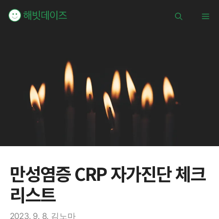
컨
메
텐
츠
로
뉴
건
너
뛰
기
만성염증 CRP 자가진단 체크
리스트
2023. 9. 8.
김노마