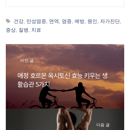
태
건강
,
만성염증
,
면역
,
염증
,
예방
,
원인
,
자가진단
,
그
증상
,
질병
,
치료
이전 글
애정 호르몬 옥시토신 효능 키우는 생
활습관 5가지
다음 글