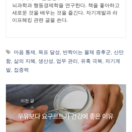
뇌과학과 행동경제학을 연구한다. 책을 좋아하고
새로운 것을 배우는 것을 즐긴다. 자기계발과 라
이프해킹 관련 글을 쓴다.
태
마음 통제
,
목표 달성
,
반짝이는 물체 증후군
,
산만
그
함
,
삶의 지혜
,
생산성
,
업무 관리
,
유혹 극복
,
자기계
발
,
집중력
이전 글
우유보다 요구르트가 건강에 좋은 이유