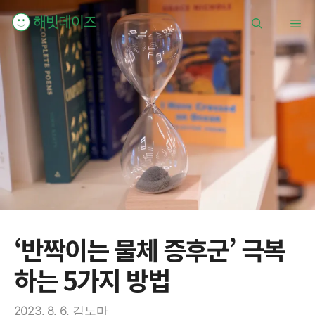
컨
메
텐
츠
로
뉴
건
너
뛰
기
‘반짝이는 물체 증후군’ 극복
하는 5가지 방법
2023. 8. 6.
김노마