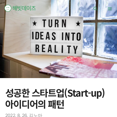
컨
메
텐
츠
로
뉴
건
너
뛰
기
성공한 스타트업(Start-up)
아이디어의 패턴
2022. 8. 26.
김노마