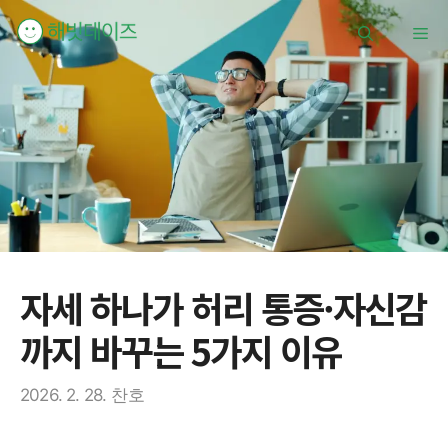
컨
메
텐
츠
로
뉴
건
너
뛰
기
자세 하나가 허리 통증·자신감
까지 바꾸는 5가지 이유
2026. 2. 28.
찬호