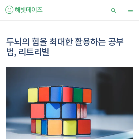
컨
메
텐
츠
로
뉴
건
두뇌의 힘을 최대한 활용하는 공부
너
법, 리트리벌
뛰
기