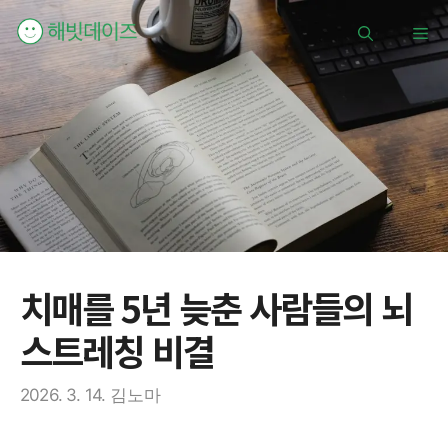
컨
메
텐
츠
로
뉴
건
너
뛰
기
치매를 5년 늦춘 사람들의 뇌
스트레칭 비결
2026. 3. 14.
김노마