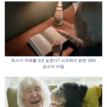
독서가 치매를 5년 늦춘다? 뇌과학이 밝힌 38%
감소의 비밀