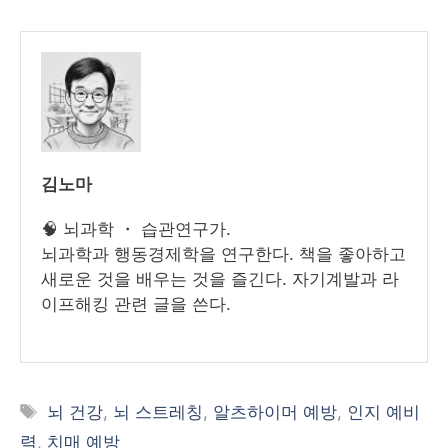
김노마
🧠 뇌과학 ・ 습관연구가.
뇌과학과 행동경제학을 연구한다. 책을 좋아하고
새로운 것을 배우는 것을 즐긴다. 자기계발과 라
이프해킹 관련 글을 쓴다.
태
뇌 건강
,
뇌 스트레칭
,
알츠하이머 예방
,
인지 예비
그
력
,
치매 예방