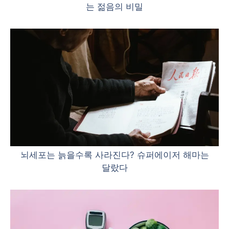
는 젊음의 비밀
뇌세포는 늙을수록 사라진다? 슈퍼에이저 해마는
달랐다