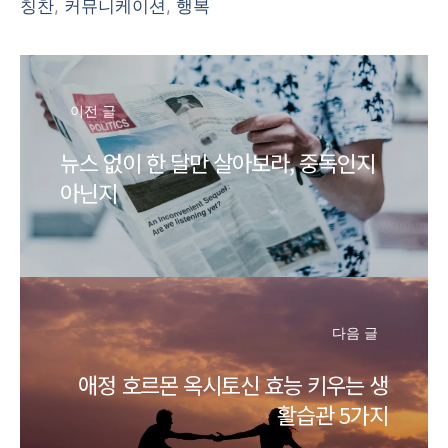
칭찬
,
커뮤니케이션
,
행복
이전 글
뉴스 없이 한 달만 살아보라, 중독인지
아닌지
다음 글
애정 호르몬 옥시토신 효능 키우는 생
활습관 5가지