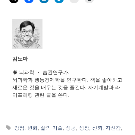
김노마
🧠 뇌과학 ・ 습관연구가.
뇌과학과 행동경제학을 연구한다. 책을 좋아하고
새로운 것을 배우는 것을 즐긴다. 자기계발과 라
이프해킹 관련 글을 쓴다.
태
강점
,
변화
,
삶의 기술
,
성공
,
성장
,
신뢰
,
자신감
,
그