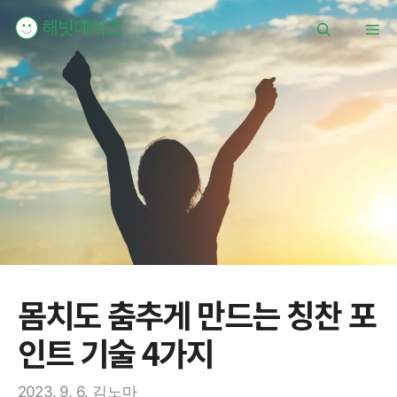
컨
메
텐
츠
로
뉴
건
너
뛰
기
몸치도 춤추게 만드는 칭찬 포
인트 기술 4가지
2023. 9. 6.
김노마