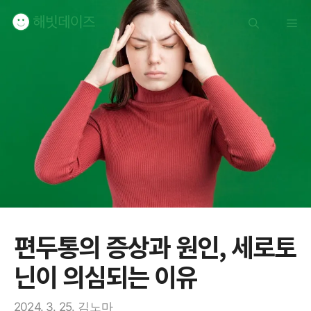
컨
메
텐
츠
로
뉴
건
너
뛰
기
편두통의 증상과 원인, 세로토
닌이 의심되는 이유
2024. 3. 25.
김노마