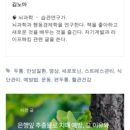
김노마
🧠 뇌과학 ・ 습관연구가.
뇌과학과 행동경제학을 연구한다. 책을 좋아하고
새로운 것을 배우는 것을 즐긴다. 자기계발과 라
이프해킹 관련 글을 쓴다.
태
두통
,
만성질환
,
명상
,
세로토닌
,
스트레스관리
,
식
그
단관리
,
예방법
,
운동
,
편두통
,
혈관건강
이전 글
은행잎 추출물로 치매 예방, 그 이유와