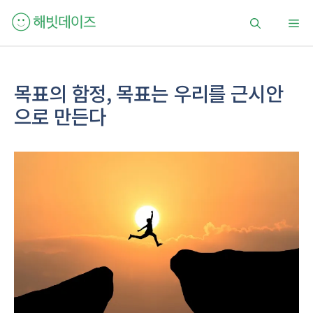
컨
메
텐
츠
로
뉴
건
목표의 함정, 목표는 우리를 근시안
너
으로 만든다
뛰
기