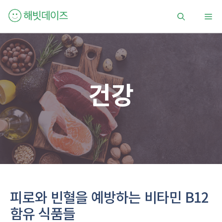
컨
메
텐
츠
로
뉴
건
너
뛰
건강
기
피로와 빈혈을 예방하는 비타민 B12
함유 식품들